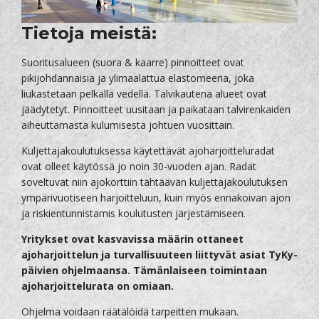
Tietoja meistä:
Suoritusalueen (suora & kaarre) pinnoitteet ovat
pikijohdannaisia ja ylimaalattua elastomeeria, joka
liukastetaan pelkällä vedellä. Talvikautena alueet ovat
jäädytetyt. Pinnoitteet uusitaan ja paikataan talvirenkaiden
aiheuttamasta kulumisesta johtuen vuosittain.
Kuljettajakoulutuksessa käytettävät ajoharjoitteluradat
ovat olleet käytössä jo noin 30-vuoden ajan. Radat
soveltuvat niin ajokorttiin tähtäävän kuljettajakoulutuksen
ympärivuotiseen harjoitteluun, kuin myös ennakoivan ajon
ja riskientunnistamis koulutusten järjestämiseen.
Yritykset ovat kasvavissa määrin ottaneet
ajoharjoittelun ja turvallisuuteen liittyvät asiat TyKy-
päivien ohjelmaansa. Tämänlaiseen toimintaan
ajoharjoittelurata on omiaan.
Ohjelma voidaan räätälöidä tarpeitten mukaan.